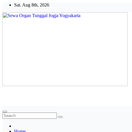
Skip
Sat. Aug 8th, 2026
to
content
Sewa Organ Tunggal Jogja Yogyakarta
Melayani Kebutuhan Orgen tunggal,Akustik,Band/Combo,MC,Dance
Home