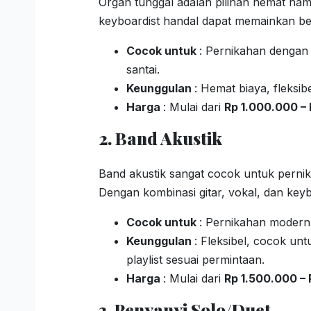
Organ tunggal adalah pilihan hemat nam
keyboardist handal dapat memainkan be
Cocok untuk
: Pernikahan dengan
santai.
Keunggulan
: Hemat biaya, fleksib
Harga
: Mulai dari
Rp 1.000.000 –
2. Band Akustik
Band akustik sangat cocok untuk pernik
Dengan kombinasi gitar, vokal, dan ke
Cocok untuk
: Pernikahan modern,
Keunggulan
: Fleksibel, cocok u
playlist sesuai permintaan.
Harga
: Mulai dari
Rp 1.500.000 –
3. Penyanyi Solo/Duet