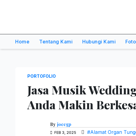
,Dancer,Usher,Sound
System,Lighting,Panggung,0856
2954111
Home
Tentang Kami
Hubungi Kami
Fot
PORTOFOLIO
Jasa Musik Wedding
Anda Makin Berkes
By
joecgp
#Alamat Organ Tungg
FEB 3, 2025