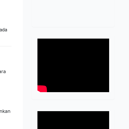
pada
ara
inkan