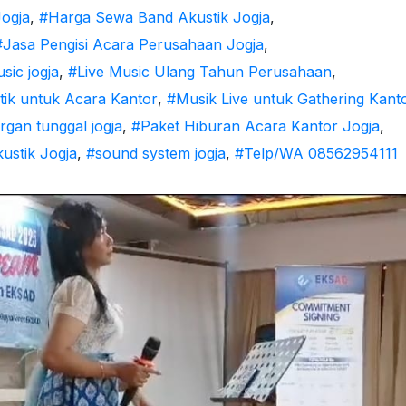
Jogja
,
#Harga Sewa Band Akustik Jogja
,
#Jasa Pengisi Acara Perusahaan Jogja
,
sic jogja
,
#Live Music Ulang Tahun Perusahaan
,
tik untuk Acara Kantor
,
#Musik Live untuk Gathering Kant
rgan tunggal jogja
,
#Paket Hiburan Acara Kantor Jogja
,
ustik Jogja
,
#sound system jogja
,
#Telp/WA 08562954111