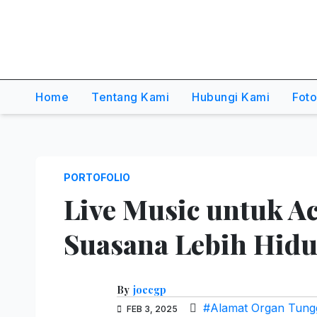
,Dancer,Usher,Sound
System,Lighting,Panggung,0856
2954111
Home
Tentang Kami
Hubungi Kami
Fot
PORTOFOLIO
Live Music untuk A
Suasana Lebih Hidu
By
joecgp
#Alamat Organ Tungg
FEB 3, 2025