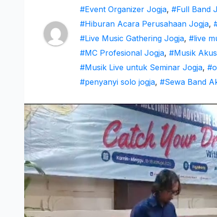
#Event Organizer Jogja
,
#Full Band 
#Hiburan Acara Perusahaan Jogja
,
#Live Music Gathering Jogja
,
#live mu
#MC Profesional Jogja
,
#Musik Akus
#Musik Live untuk Seminar Jogja
,
#o
#penyanyi solo jogja
,
#Sewa Band Ak