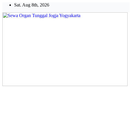
Skip
Sat. Aug 8th, 2026
to
content
Sewa Organ Tunggal Jogja
Yogyakarta
Melayani Kebutuhan Orgen
tunggal,Akustik,Band/Combo,MC,Dancer,Usher,Sound