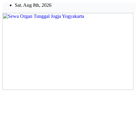
Skip
Sat. Aug 8th, 2026
to
content
Sewa Organ Tunggal Jogja
Yogyakarta
Melayani Kebutuhan Orgen
tunggal,Akustik,Band/Combo,MC,Dancer,Usher,Sound