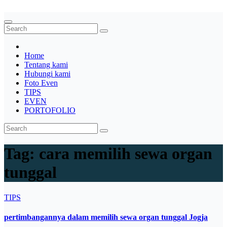
System,Lighting,Panggung,08562954111
Home
Tentang kami
Hubungi kami
Foto Even
TIPS
EVEN
PORTOFOLIO
Tag:
cara memilih sewa organ
tunggal
TIPS
pertimbangannya dalam memilih sewa organ tunggal Jogja