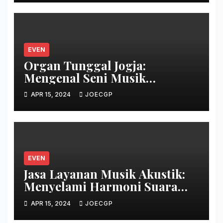
EVEN
Organ Tunggal Jogja:
Mengenal Seni Musik
Tradisional Yogyakarta
APR 15, 2024
JOECGP
EVEN
Jasa Layanan Musik Akustik:
Menyelami Harmoni Suara
yang Menawan
APR 15, 2024
JOECGP