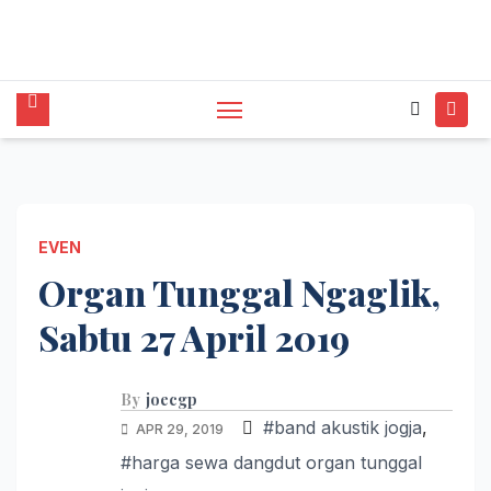
tunggal,Akustik,Band/Combo,MC,Dancer,Usher
,Sound System,Lighting,Panggung,08562954111
EVEN
Organ Tunggal Ngaglik,
Sabtu 27 April 2019
By
joecgp
#band akustik jogja
,
APR 29, 2019
#harga sewa dangdut organ tunggal