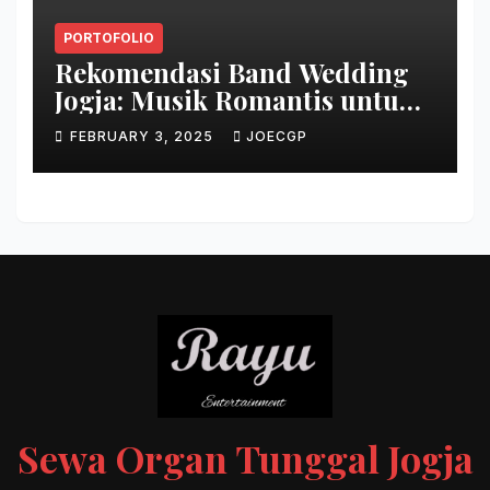
PORTOFOLIO
Rekomendasi Band Wedding
Jogja: Musik Romantis untuk
Pernikahan
FEBRUARY 3, 2025
JOECGP
Sewa Organ Tunggal Jogja