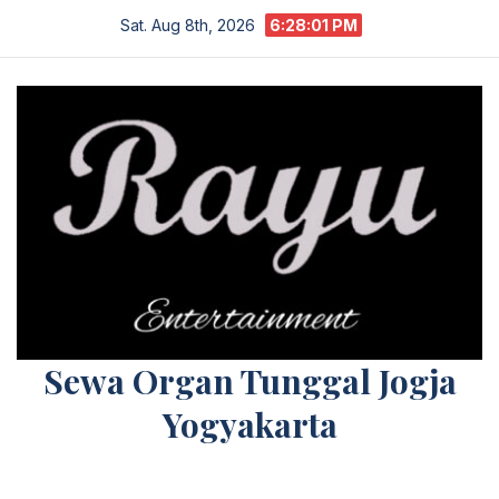
Skip
Sat. Aug 8th, 2026
6:28:02 PM
to
content
Sewa Organ Tunggal Jogja
Yogyakarta
Melayani Kebutuhan Orgen