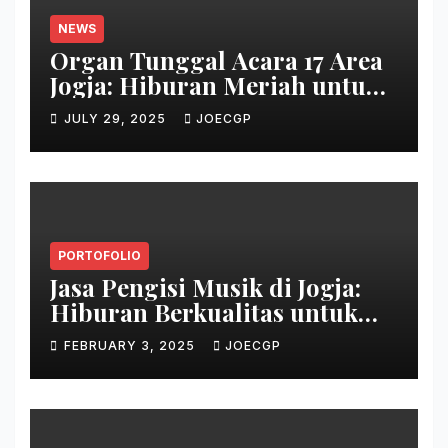
NEWS
Organ Tunggal Acara 17 Area
Jogja: Hiburan Meriah untuk
Peringatan Hari
JULY 29, 2025
JOECGP
Kemerdekaan
PORTOFOLIO
Jasa Pengisi Musik di Jogja:
Hiburan Berkualitas untuk
Segala Acara
FEBRUARY 3, 2025
JOECGP