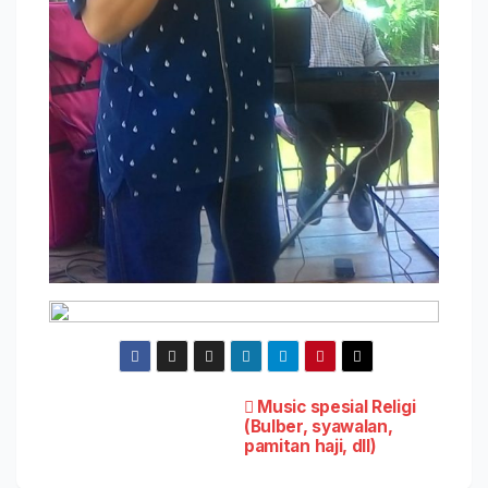
Post
Music spesial Religi
(Bulber, syawalan,
pamitan haji, dll)
navigation