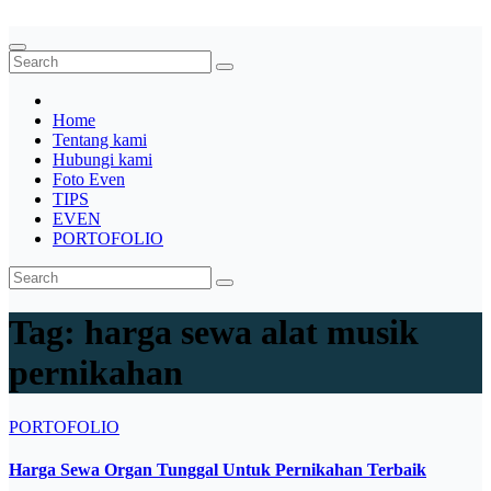
System,Lighting,Panggung,08562954111
Home
Tentang kami
Hubungi kami
Foto Even
TIPS
EVEN
PORTOFOLIO
Tag:
harga sewa alat musik
pernikahan
PORTOFOLIO
Harga Sewa Organ Tunggal Untuk Pernikahan Terbaik