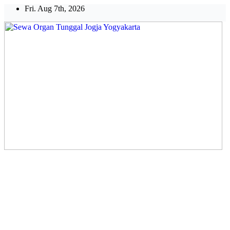
Skip
Fri. Aug 7th, 2026
to
content
Sewa Organ Tunggal Jogja
Yogyakarta
Melayani Kebutuhan Orgen
tunggal,Akustik,Band/Combo,MC,Dancer,Usher,Sound